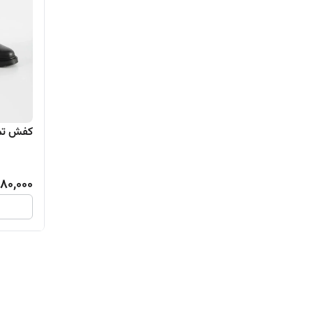
کفش تما
080,000