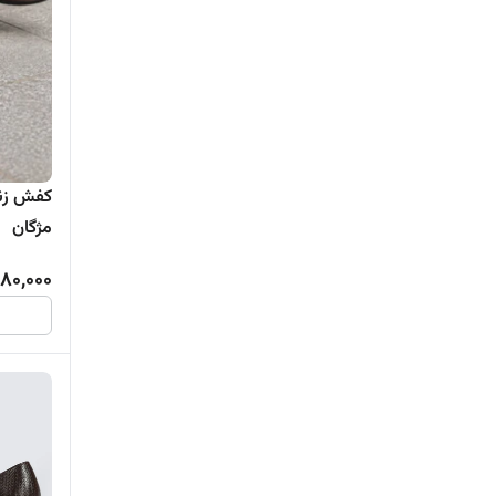
مژگان
980,000