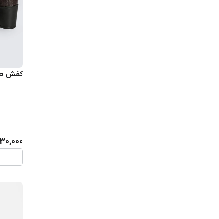
کفش طبی
30,000