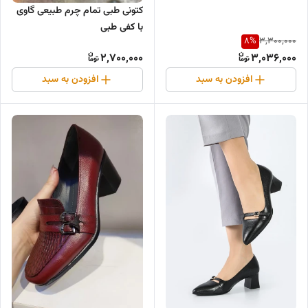
کتونی طبی تمام چرم طبیعی گاوی
با کفی طبی
8
%
3,300,000
2,700,000
3,036,000
افزودن به سبد
افزودن به سبد