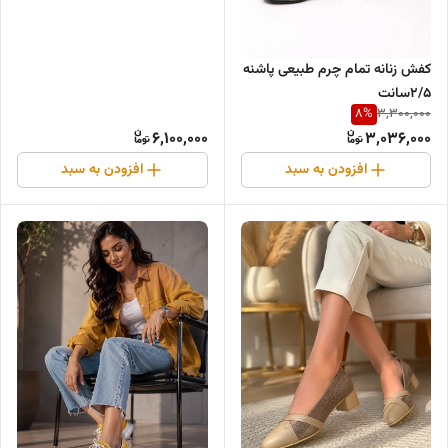
کفش زنانه تمام چرم طبیعی پاشنه
۲/۵سانت
8
%
3,300,000
6,100,000
3,036,000
افزودن به سبد
افزودن به سبد