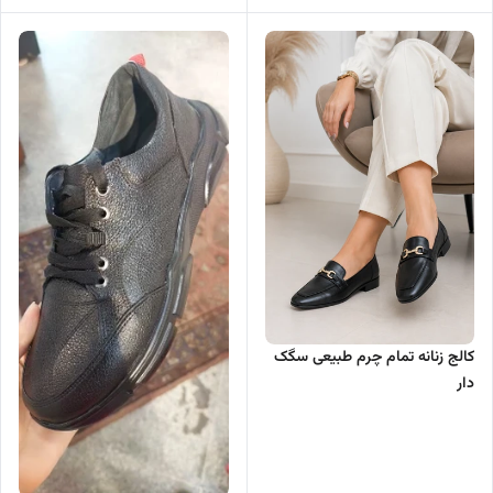
کالج زنانه تمام چرم طبیعی سگک
دار