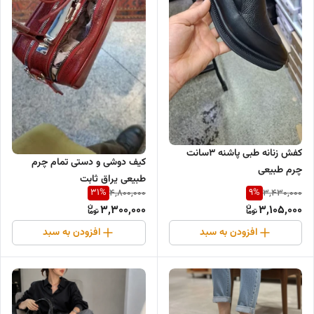
کفش زنانه طبی پاشنه ۳سانت
کیف دوشی و دستی تمام چرم
چرم طبیعی
طبیعی یراق ثابت
31
%
9
%
4,800,000
3,430,000
3,300,000
3,105,000
افزودن به سبد
افزودن به سبد