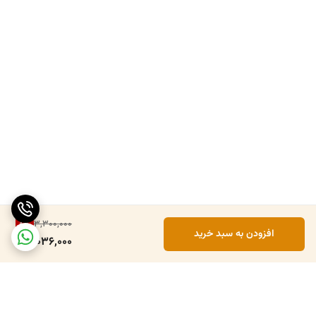
8
%
3,300,000
افزودن به سبد خرید
3,036,000