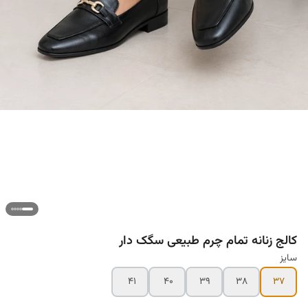
کالج زنانه تمام چرم طبیعی سگک دار
سایز
۴۱
۴۰
۳۹
۳۸
۳۷