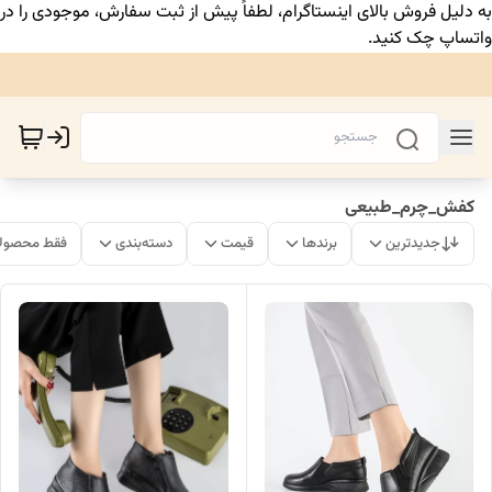
به دلیل فروش بالای اینستاگرام، لطفاً پیش از ثبت سفارش، موجودی را در
واتساپ چک کنید.
کفش_چرم_طبیعی
جدیدترین
برندها
قیمت
دسته‌بندی
فقط محصولا