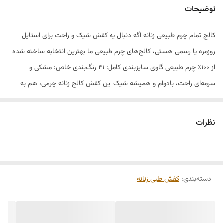
توضیحات
کالج تمام چرم طبیعی زنانه اگه دنبال یه کفش شیک و راحت برای استایل
روزمره یا رسمی هستی، کالج‌های چرم طبیعی ما بهترین انتخابه ساخته شده
از ۱۰۰٪ چرم طبیعی گاوی سایزبندی کامل: ۴۱ رنگ‌بندی خاص: مشکی و
سرمه‌ای راحت، بادوام و همیشه شیک این کفش کالج زنانه چرمی، هم به
راحتی با مانتو و شلوار ست میشه، هم برای محل کار و مهمونی عالیه برای و
ثبت سفارش: یا مستقیم از سایت تو گو.گل بزن آلیان چرم @alyan_leather
نظرات
دسته‌بندی
:
کفش طبی زنانه