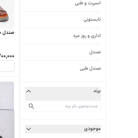
اسپرت و طبی
تابستونی
صندل طب
اداری و روز مره
صندل
200,000
صندل طبی
برند
موجودی