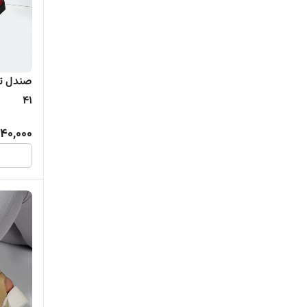
صندل تم
۴۱
40,000