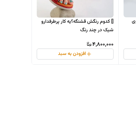
ی
[] کدوم رنگش قشنگه؟یه کار پرطرفدارو
شیک در چند رنگ
4,800,000
افزودن به سبد