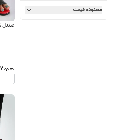
محدوده قیمت
صندل تما
70,000