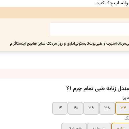
ر واتساپ چک کنید.
ی
مردانه
اسپرت و طبی
بوت
تابستونی
اداری و روز مره
تک سایز ها
پیج اینستاگرام
ندل زنانه طبی تمام چرم ۴۱
یز
۴۱
۴۰
۳۹
۳۸
۳۷
نگ
کرم
سفید
مشکی