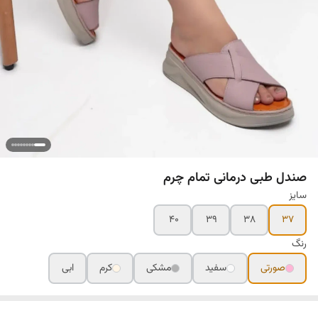
صندل طبی درمانی تمام چرم
سایز
۴۰
۳۹
۳۸
۳۷
رنگ
صورتی
سفید
مشکی
کرم
ابی