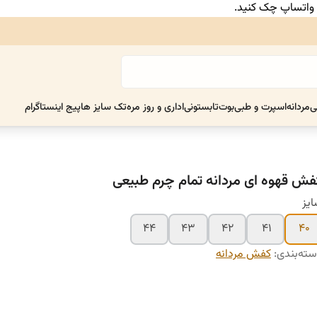
ر واتساپ چک کنید.
ی
مردانه
اسپرت و طبی
بوت
تابستونی
اداری و روز مره
تک سایز ها
پیج اینستاگرام
فش قهوه ای مردانه تمام چرم طبیعی
یز
۴۴
۴۳
۴۲
۴۱
۴۰
ته‌بندی
:
کفش مردانه