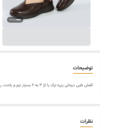
توضیحات
کفش طبی درمانی زیره ترک با لژ ۳ به ۲ بسیار نرم و راحت، رویه، استر و کفی طبی از بهترین نوع چرم طبیعی گاوی تبریز. زیره از جنس تی پیو ترک برند زیلان با طرح ترند ۲۰۲۶ و قالب بسیار راحت.
نظرات