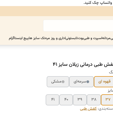
ر واتساپ چک کنید.
ی
مردانه
اسپرت و طبی
بوت
تابستونی
اداری و روز مره
تک سایز ها
پیج اینستاگرام
فش طبی درمانی زیلان سایز ۴۱
نگ
قهوه ای
سرمه‌ای
مشکی
یز
۴۱
۴۰
۳۹
۳۸
۳۷
ته‌بندی
:
کفش طبی