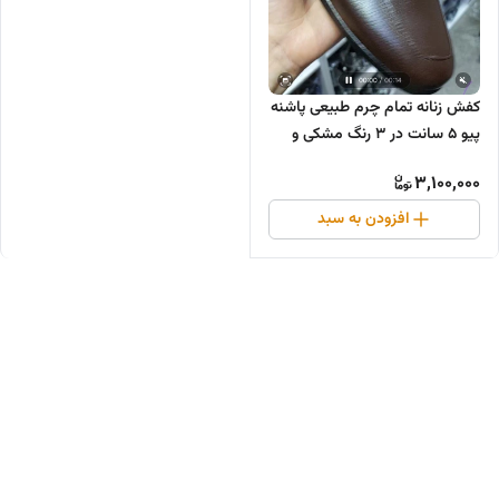
کفش زنانه تمام چرم طبیعی پاشنه
پیو ۵ سانت در ۳ رنگ مشکی و
سرمه‌ای و قهوه ای ❌️پاخور هوش
3,100,000
مصنوعی
افزودن به سبد