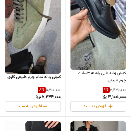
کفش زنانه طبی پاشنه ۳سانت
کتونی زنانه تمام چرم طبیعی گاوی
چرم طبیعی
8
%
9
%
5,700,000
3,430,000
5,244,000
3,105,000
افزودن به سبد
افزودن به سبد