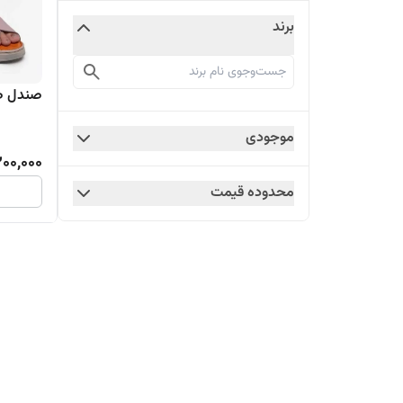
برند
صندل طب
موجودی
200,000
محدوده قیمت