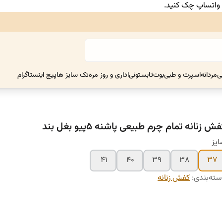
ر واتساپ چک کنید.
ی
مردانه
اسپرت و طبی
بوت
تابستونی
اداری و روز مره
تک سایز ها
پیج اینستاگرام
فش زنانه تمام چرم طبیعی پاشنه ۵پیو بغل بند
یز
۴۱
۴۰
۳۹
۳۸
۳۷
ته‌بندی
:
کفش زنانه