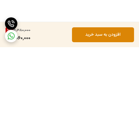
9
%
3,380,000
افزودن به سبد خرید
3,060,000
برگشت به بالا