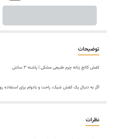
توضیحات
کفش کالج زنانه چرم طبیعی مشکی | پاشنه ۳ سانتی
اگر به دنبال یک کفش شیک، راحت و بادوام برای استفاده رو
یراق فلزی ظریف، جلوه‌ای خاص به استایل شما می‌بخشد.
✔ جنس: تمام چرم طبیعی
نظرات
✔ رنگ: مشکی
✔ سایزبندی: ۳۷ تا ۴۱