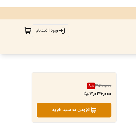
ورود | ثبت‌نام
8
%
3,300,000
3,036,000
افزودن به سبد خرید