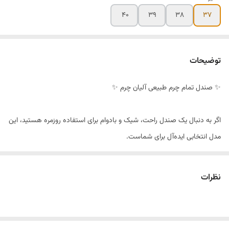
۴۰
۳۹
۳۸
۳۷
توضیحات
✨ صندل تمام چرم طبیعی آلیان چرم ✨
اگر به دنبال یک صندل راحت، شیک و بادوام برای استفاده روزمره هستید، این
مدل انتخابی ایده‌آل برای شماست.
✅ تمام چرم طبیعی
نظرات
✅ فوق‌العاده سبک و راحت
✅ مناسب استفاده روزانه
✅ سایزبندی: ۳۷ تا ۴۱