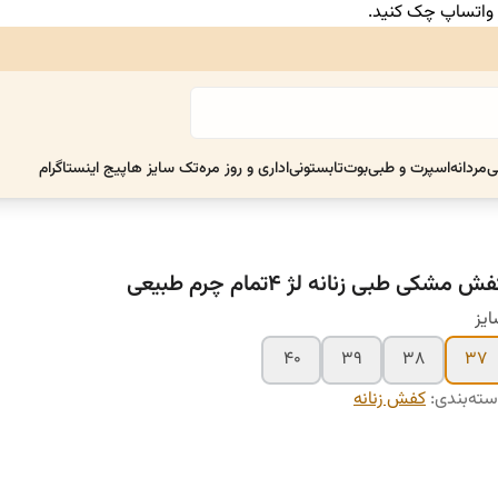
ر واتساپ چک کنید.
ی
مردانه
اسپرت و طبی
بوت
تابستونی
اداری و روز مره
تک سایز ها
پیج اینستاگرام
ش مشکی طبی زنانه لژ ۴تمام چرم طبیعی
یز
۴۰
۳۹
۳۸
۳۷
ته‌بندی
:
کفش زنانه