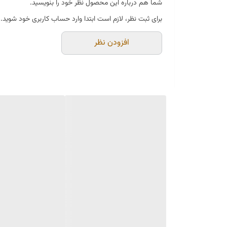
شما هم درباره این محصول نظر خود را بنویسید.
👟 زیره سبک و راحت برای استفاده طولانی‌مدت
برای ثبت نظر، لازم است ابتدا وارد حساب کاربری خود شوید.
⚡ تعداد محدود
افزودن نظر
📩 برای ثبت سفارش و دریافت مشاوره سایز، همین حالا دای
#کتونی_مردانه #کفش_مردانه #کتونی_چرم #چرم_طبیعی
#کفش_راحتی #کفش_سرمه_ایه تمام چرم طبیعی کاملا طبی و ⁴سبک و