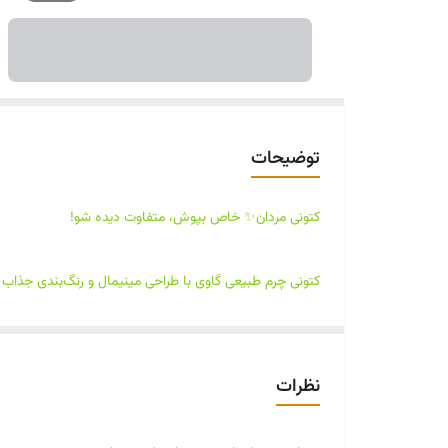
توضیحات
کتونی مردان✨ خاص بپوش، متفاوت دیده شو!
کتونی چرم طبیعی گاوی با طراحی مینیمال و رنگ‌بندی جذاب سر
👟 رویه: چرم طبیعی گاوی درجه یک
👟 رنگ: سرمه‌ای و کرم
نظرات
👟 سایز: ۴۰ تا ۴۴
👟 مناسب استایل روزمره، کژوال و نیمه‌رسمی