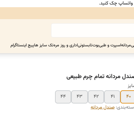
ر واتساپ چک کنید.
ی
مردانه
اسپرت و طبی
بوت
تابستونی
اداری و روز مره
تک سایز ها
پیج اینستاگرام
ندل مردانه تمام چرم طبیعی
یز
۴۴
۴۳
۴۲
۴۱
۴۰
ته‌بندی
:
صندل مردانه