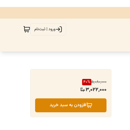
ورود | ثبت‌نام
40
%
5,080,000
3,022,000
افزودن به سبد خرید