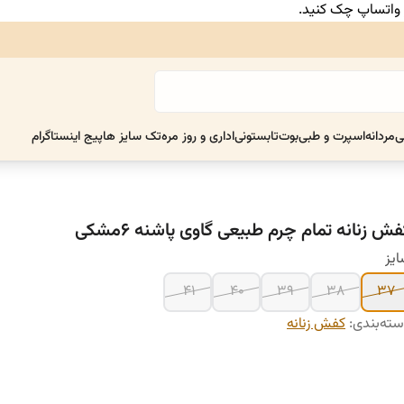
ر واتساپ چک کنید.
ی
مردانه
اسپرت و طبی
بوت
تابستونی
اداری و روز مره
تک سایز ها
پیج اینستاگرام
ش زنانه تمام چرم طبیعی گاوی پاشنه ۶مشکی
یز
۴۱
۴۰
۳۹
۳۸
۳۷
ته‌بندی
:
کفش زنانه