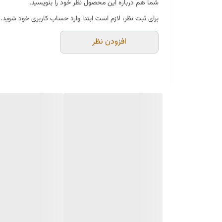
شما هم درباره این محصول نظر خود را بنویسید.
تفاوت یک کفش معمولی با یک محصول چرم، در احساس قدم زدن
برای ثبت نظر، لازم است ابتدا وارد حساب کاربری خود شوید.
هدیه می‌دهند که در محصولات مصنوعی هرگز تجربه نخواهید
افزودن نظر
🌟 چرا انتخاب این کفش هوشمندانه است؟
✅ جنس: تمام چرم طبیعی (بسیار نرم، منعطف و با دوام بالا
✅ طراحی: لژ ۶ سانتی‌متری برای ایجاد قد بلند و استایل مدرن
✅ رنگ‌بندی کلاسیک: مشکی (جذاب)،
✅ سایزبندی: ۳۷ تا ۴۱ (کاملاً استاندارد)
🛍️ کیفیت را با چرم واقعی تجربه کنید. همین حالا سفارش 
Www.alyancharm.ir
#چرم_طبیعی #صندل_چرم #صندل_زنانه #کفش_چرم_زنانه #ص