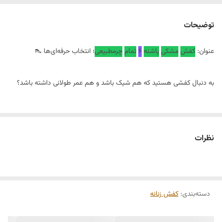
توضیحات
عنوان:
کفش
مشکی
پاشنه
۶
تمام
چرمطبیعی
؛ انتخاب حرفه‌ای‌ها 👠
به دنبال کفشی هستید که هم شیک باشد و هم عمر طولانی داشته باشد؟
✅ کیفیت تضمینی: برخلاف کفش‌های بازار که با استفاده مداوم تغییر شکل
می‌دهند، کفش ما با ساختار مستحکم و متریال درجه یک، دوستی همیشگی
نظرات
پاهای شما خواهد بود.
✅ راحتی بی‌نظیر: پاشنه ۶ سانتی‌متری ما با رعایت اصول ارگونومیک طراحی
شده تا بدون خستگی، در طول روز استایل خود را حفظ کنید.
دسته‌بندی
:
کفش زنانه
⚫ رنگ: مشکی