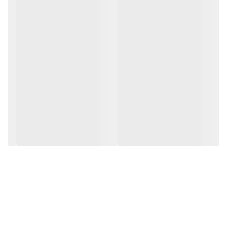
📏 ارتفاع پاشنه: ۶ سانتی‌متر
💎 وضعیت: موجود در انبار
🚀 همین حالا با اطمینان خرید کنید:
#کفش_زنانه #کفش_مشکی #خرید_آنلاین #کیفیت_عالی #کفش_پاشنه_دار
---