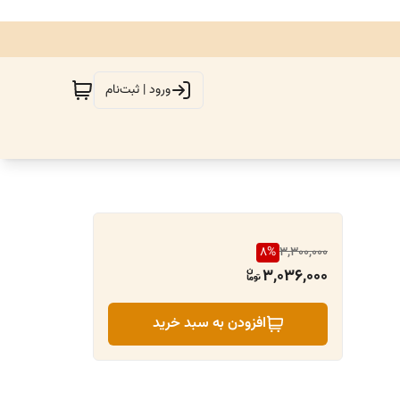
ورود | ثبت‌نام
8
%
3,300,000
3,036,000
افزودن به سبد خرید