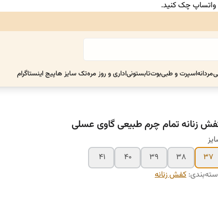
ر واتساپ چک کنید.
ی
مردانه
اسپرت و طبی
بوت
تابستونی
اداری و روز مره
تک سایز ها
پیج اینستاگرام
فش زنانه تمام چرم طبیعی گاوی عسلی
یز
۴۱
۴۰
۳۹
۳۸
۳۷
ته‌بندی
:
کفش زنانه