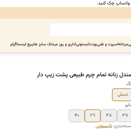
ر واتساپ چک کنید.
ی
مردانه
اسپرت و طبی
بوت
تابستونی
اداری و روز مره
تک سایز ها
پیج اینستاگرام
ندل زنانه تمام چرم طبیعی پشت زیپ دار
نگ
عسلی
یز
۴۰
۳۹
۳۸
۳۷
ته‌بندی
:
تابستونی