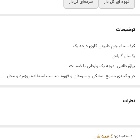
قهوه ای گل دار
سرمه‌ای گل‌دار
توضیحات
کیف تمام چرم طبیعی گاوی درجه یک
یکسال گارانتی
یراق طلایی درجه یک وارداتی با ضمانت
در رنگبندی متنوع مشکی و سرمه‌ای و قهوه مناسب استفاده روزمره و محل
کار
راحت میتونی با هر کتونی یا کفشی این کیف تمام چرم طبیعی زیبا رو ست
نظرات
کنید
یه استیل فوق‌العاده بهتون میده
ابعاد۲۸×۱۹×۸
عرض ۲۸
دسته‌بندی
:
کیف دوشی