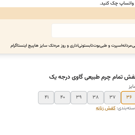
ر واتساپ چک کنید.
ی
مردانه
اسپرت و طبی
بوت
تابستونی
اداری و روز مره
تک سایز ها
پیج اینستاگرام
فش تمام چرم طبیعی گاوی درجه یک
یز
۴۱
۴۰
۳۹
۳۸
۳۷
۳۶
ته‌بندی
:
کفش زنانه