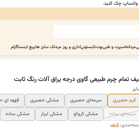
ر واتساپ چک کنید.
ی
مردانه
اسپرت و طبی
بوت
تابستونی
اداری و روز مره
تک سایز ها
پیج اینستاگرام
یف تمام چرم طبیعی گاوی درجه یراق آلات رنگ ثابت
یز
کرم حصیری
سرمه‌ای حصیری
مشکی حصیری
قهوه ای 
سرمه‌ای ساده
مشکی کروکو
مشکی لیزار
مشکی ساده
ته‌بندی
:
کیف