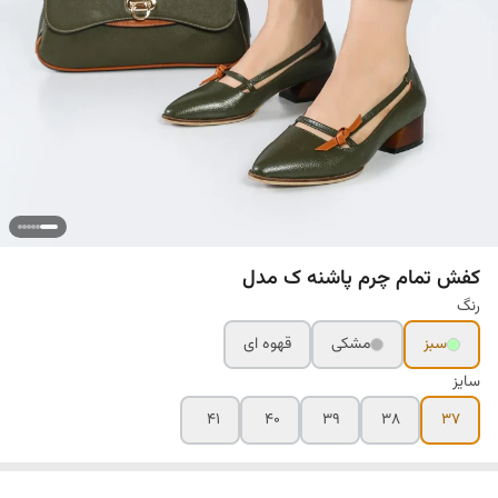
کفش تمام چرم پاشنه ک مدل
رنگ
سبز
مشکی
قهوه ای
سایز
۴۱
۴۰
۳۹
۳۸
۳۷