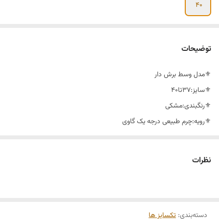
40
توضیحات
⚜️مدل وسط برش دار
⚜️سایز:۳۷تا۴۰
⚜️رنگبندی:مشکی
⚜️رویه:چرم طبیعی درجه یک گاوی
⚜️استر : چرم طبیعی
⚜️زیره: پیو
نظرات
⚜️پاشنه: ۵ سانت
⚜️یک سال ضمانت
⚜️پاخوری فوق العاده راحت و شیک
دسته‌بندی
:
⚜️تمام چرم طبیعی
تکسایز ها