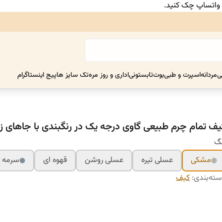
ر واتساپ چک کنید.
ی
مردانه
اسپرت و طبی
بوت
تابستونی
اداری و روز مره
تک سایز ها
پیج اینستاگرام
یف تمام چرم طبیعی گاوی درجه یک در رنگبندی با جاهای زی
نگ
مشکی
عسلی تیره
عسلی روشن
قهوه ای
سرمه ا
ته‌بندی
:
کیف