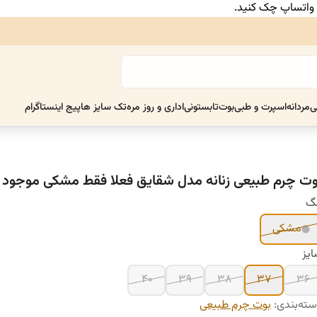
ر واتساپ چک کنید.
ی
مردانه
اسپرت و طبی
بوت
تابستونی
اداری و روز مره
تک سایز ها
پیج اینستاگرام
وت چرم طبیعی زنانه مدل شقایق فعلا فقط مشکی موجود
نگ
مشکی
یز
۴۰
۳۹
۳۸
۳۷
۳۶
ته‌بندی
:
بوت چرم طبیعی