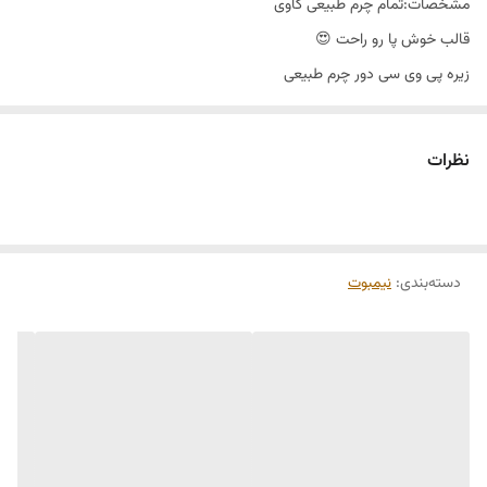
مشخصات:تمام چرم طبیعی گاوی
قالب خوش پا رو راحت 😍
زیره پی وی سی دور چرم طبیعی
پاشنه:۴😳
سایز:۳۶_۴۱
نظرات
رنگ:عسلی،مشکی،سماقی
دسته‌بندی
:
نیمبوت