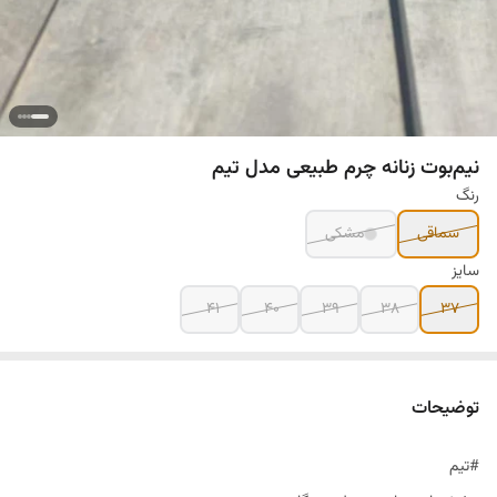
نیم‌بوت زنانه چرم طبیعی مدل تیم
رنگ
سماقی
مشکی
سایز
۴۱
۴۰
۳۹
۳۸
۳۷
توضیحات
#تیم