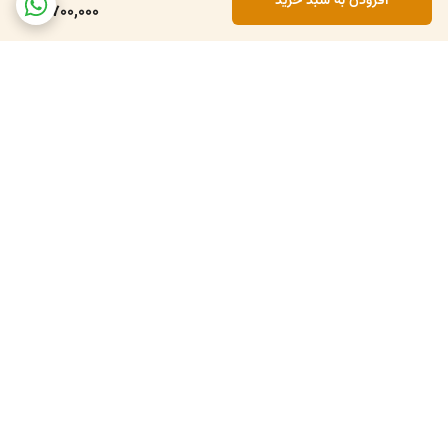
افزودن به سبد خرید
1,700,000
برگشت به بالا
۴تا ۵روز کاری
۷ روز ضمانت بازگشت کالا