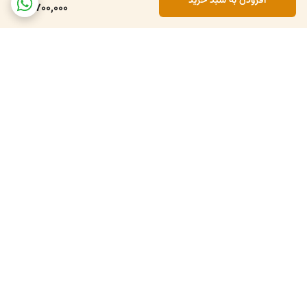
افزودن به سبد خرید
1,700,000
برگشت به بالا
۴تا ۵روز کاری
۷ روز ضمانت بازگشت کالا