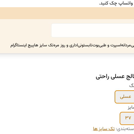
ر واتساپ چک کنید.
ی
مردانه
اسپرت و طبی
بوت
تابستونی
اداری و روز مره
تک سایز ها
پیج اینستاگرام
الج عسلی راحتی
نگ
عسلی
یز
۳۷
ته‌بندی
:
تک سایز ها