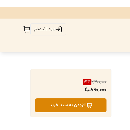
ورود | ثبت‌نام
61
%
2,300,000
890,000
افزودن به سبد خرید