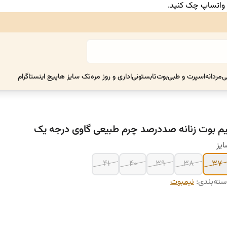
ر واتساپ چک کنید.
ی
مردانه
اسپرت و طبی
بوت
تابستونی
اداری و روز مره
تک سایز ها
پیج اینستاگرام
یم بوت زنانه صددرصد چرم طبیعی گاوی درجه یک
یز
۴۱
۴۰
۳۹
۳۸
۳۷
ته‌بندی
:
نیمبوت