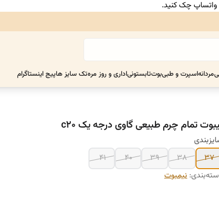
ر واتساپ چک کنید.
ی
مردانه
اسپرت و طبی
بوت
تابستونی
اداری و روز مره
تک سایز ها
پیج اینستاگرام
یبوت تمام چرم طبیعی گاوی درجه یک c20
یزبندی
41
40
39
38
37
ته‌بندی
:
نیمبوت