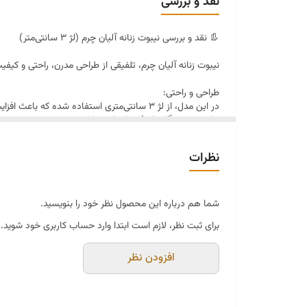
نقد و بررسی
👢 نقد و بررسی نیبوت زنانه آلیان چرم (لژ ۳ سانتی‌متر)
نیبوت زنانه آلیان چرم، تلفیقی از طراحی مدرن، راحتی و 
طراحی و راحتی:
در این مدل، از لژ ۳ سانتی‌متری استفاده شد
خاصی به هنگام راه‌رفتن ایجاد می‌کند.
جنس و دوخت:
نظرات
نیبوت از چرم طبیعی مرغوب ساخته شده که علاوه بر دوام با
استایل و رنگ‌بندی:
این مدل با طراحی ساده و شیک خود، به‌راحتی با استایل‌ها
شما هم درباره این محصول نظر خود را بنویسید.
در رنگ‌های جذاب و پرکاربرد مثل مشکی، زرشکی و سرمه‌ای 
برای ثبت نظر، لازم است ابتدا وارد حساب کاربری خود شوید.
کاربرد:
افزودن نظر
نیبوت آلیان چرم انتخابی عالی برای استفاده در پاییز و زمست
جمع‌بندی:
اگر به‌دنبال نیبوتی هستید که در کنار ظاهر شیک، راحتی واقع