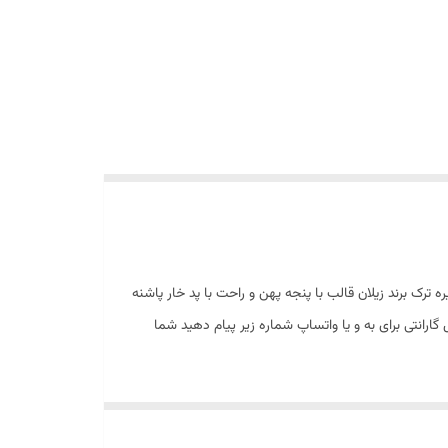
رک برند زیلان قالب با پنجه پهن و راحت با پد خار پاشنه
 روزمره و محل کار رنگبندی : مشکی ، سرمه ای ، سفید سایز ۴۱. اسپرت تمام چرم ۳۲۸۰ دارای یک سال گارانتی برای به و یا واتساپ شماره زیر پیام دهید شما