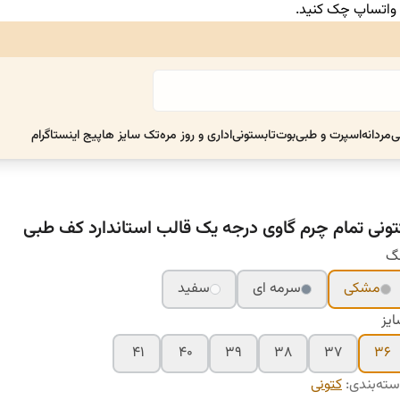
ر واتساپ چک کنید.
ی
مردانه
اسپرت و طبی
بوت
تابستونی
اداری و روز مره
تک سایز ها
پیج اینستاگرام
تونی تمام چرم گاوی درجه یک قالب استاندارد کف طبی
نگ
مشکی
سرمه ای
سفید
یز
۴۱
۴۰
۳۹
۳۸
۳۷
۳۶
ته‌بندی
:
کتونی