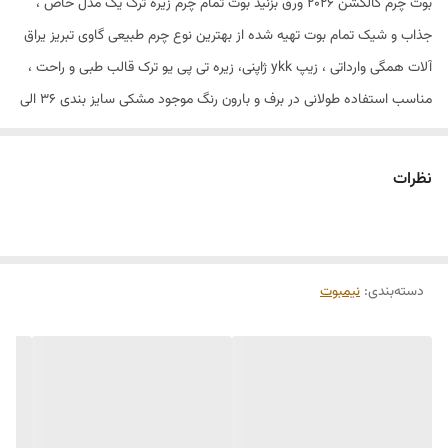
بوت چرم کالکشن ۲۰۲۶ ورق بزنید بوت تمام چرم زیره ترک یک مدل خاص ،
جذاب و شیک تمام بوت تهیه شده از بهترین نوع چرم طبیعی گاوی تبریز یراق
آلات همگی وارداتی ، زیپ ykk ژاپنی، زیره تی پی یو ترک قالب طبی و راحت ،
مناسب استفاده طولانی در برف و بارون رنگ موجود مشکی سایز بندی ۳۶ الی
۴۱ بوت تمام چرم : ۳۹۸۰ دارای یک سال گارانتی برای به و یا واتساپ شماره زیر
پیام دهید ۰۹۱۲۲۸۸۹۲۹۷ شما لایق بهترین ها هستید #
نظرات
دسته‌بندی
:
نیمبوت