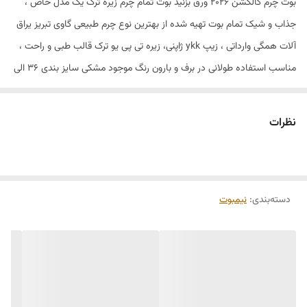
بوت چرم کالکشن ۲۰۲۶ ورق بزنید بوت تمام چرم زیره ترک یک مدل خاص ،
جذاب و شیک تمام بوت تهیه شده از بهترین نوع چرم طبیعی گاوی تبریز یراق
آلات همگی وارداتی ، زیپ ykk ژاپنی، زیره تی پی یو ترک قالب طبی و راحت ،
مناسب استفاده طولانی در برف و بارون رنگ موجود مشکی سایز بندی ۳۶ الی
۴۱ بوت تمام چرم : ۳۹۸۰ دارای یک سال گارانتی برای به و یا واتساپ شماره زیر
پیام دهید ۰۹۱۲۲۸۸۹۲۹۷ شما لایق بهترین ها هستید #
نظرات
دسته‌بندی
:
نیمبوت