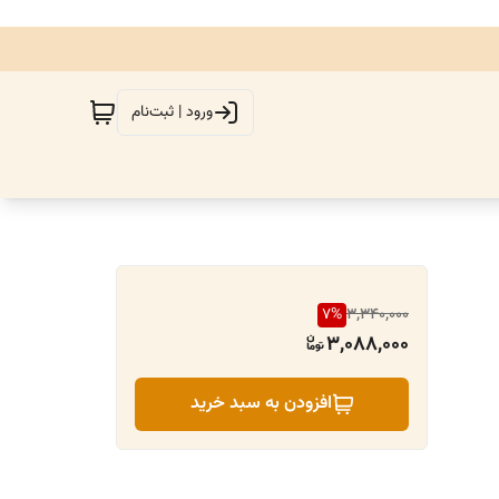
ورود | ثبت‌نام
7
%
3,340,000
3,088,000
افزودن به سبد خرید