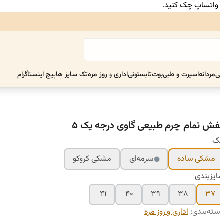
ر واتساپ چک کنید.
ی
مردانه
اسپرت و طبی
بوت
تابستونی
اداری و روز مره
تک سایز ها
پیج اینستاگرام
فش تمام چرم طبیعی گاوی درجه یک ۵
نگ
مشکی ساده
سرمه‌ای
مشکی کروکو
یزبندی
۴۱
۴۰
۳۹
۳۸
۳۷
ته‌بندی
:
اداری و روز مره