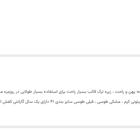
 پهن و راحت ، زیره ترک قالب بسیار راحت برای استفاده بسیار طولانی در روزمره م
، استر و کفی طبی داخل از بهترین نوع چرم گاوی رنگبندی : زیتونی ک