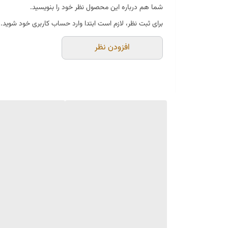
شما هم درباره این محصول نظر خود را بنویسید.
برخلاف صندل‌های مصنوعی، چرم طبیعی مقاومت بالایی در براب
برای ثبت نظر، لازم است ابتدا وارد حساب کاربری خود شوید.
🔥 ساده، شیک و همیشه ماندگار
۴. ارزش خرید
افزودن نظر
صندل تمام چرم طبیعی برای استایل بی‌نقص شما
با توجه به جنس تمام چرم و دوخت باکیفیت، این صندل گزین
---
---
✅ جمع‌بندی:
اگر به دنبال صندلی هستید که علاوه بر زیبایی، دوام و راح