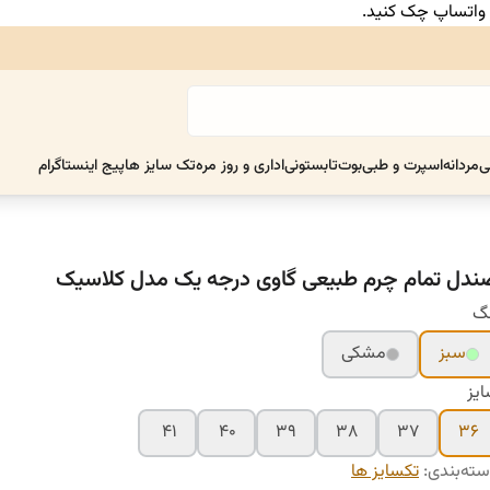
ر واتساپ چک کنید.
ی
مردانه
اسپرت و طبی
بوت
تابستونی
اداری و روز مره
تک سایز ها
پیج اینستاگرام
ندل تمام چرم طبیعی گاوی درجه یک مدل کلاسیک
نگ
سبز
مشکی
یز
۴۱
۴۰
۳۹
۳۸
۳۷
۳۶
ته‌بندی
:
تکسایز ها