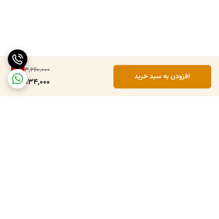
10
%
3,260,000
افزودن به سبد خرید
2,934,000
برگشت به بالا