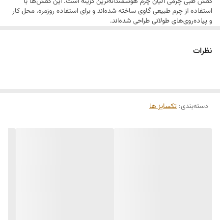
کفش طبی چرمی آلیان چرم هوشمندانه‌ترین گزینه است. این کفش‌ها با
استفاده از چرم طبیعی گاوی ساخته شده‌اند و برای استفاده روزمره، محل کار
و پیاده‌روی‌های طولانی طراحی شده‌اند.
ویژگی‌های کفش طبی چرمی آلیان چرم
نظرات
جنس رویه: چرم طبیعی گاوی مرغوب
رنگ‌بندی: مشکی کلاسیک + رنگ‌های متنوع (قهوه‌ای، کرم، طوسی و …)
کفی داخلی: طبی و ارگونومیک، مناسب برای حفظ سلامت پا
دسته‌بندی
:
تکسایز ها
زیره مقاوم: سبک، ضد سایش و ضد لغزش
طراحی: استاندارد با قابلیت استفاده طولانی بدون خستگی
سایزبندی کامل: متناسب برای بانوان و آقایان
نقد و بررسی کفش طبی آلیان چرم
کفش‌های طبی آلیان چرم به دلیل داشتن کفی استاندارد و طبی، فشار روی پا
و ستون فقرات را کاهش داده و از بروز خستگی یا درد در ناحیه کف و پاشنه