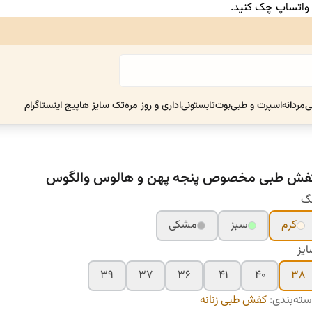
ر واتساپ چک کنید.
ی
مردانه
اسپرت و طبی
بوت
تابستونی
اداری و روز مره
تک سایز ها
پیج اینستاگرام
فش طبی مخصوص پنجه پهن و هالوس والگوس
نگ
کرم
سبز
مشکی
یز
۳۹
۳۷
۳۶
۴۱
۴۰
۳۸
ته‌بندی
:
کفش طبی زنانه