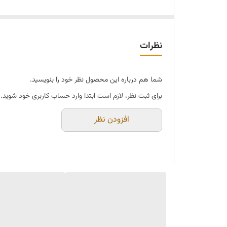
🥰رویه ، استر و کفی داخل چرم طبیعی گاوی درجه یک ترک🇹🇷
😍جنس زیره Tpu بسیار سبک با قالب ترک پنجه پهن و راحت
💠مناسب پیاده روی ، محل کار و استفاده طولانی
نظرات
💠دارای کفی مخصوص خار پاشنه و هالوکس والگوس
💟رنگبندی : مشکی ، کرم کارامل ، سبز زیتونی
شما هم درباره این محصول نظر خود را بنویسید.
🛡سایزبندی : ۳۶ الی ۴۱ دارای یک سال گارانتی
برای ثبت نظر، لازم است ابتدا وارد حساب کاربری خود شوید.
💰قیمت کفش طبی درمانی تمام چرم ترک 🇹🇷۲۶۵۰
افزودن نظر
✅برای سفارش به دایرکت و یا واتساپ شماره زیر پیام دهید
#کیف_کفش_لاکچری_تبریز #کیف_کفش_زنانه #کفش_طبی
#بوت_چکمه_کفش #حراج_بوت_چرم_طبیعی #کفش_چرم_طبی #
#کفش_طبی_تهران #کفش_لاکچری #کفش_چرم_طبی