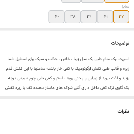
سایز
۴۰
۳۸
۳۹
۴۱
۳۷
توضیحات
اسپرت ترک تمام طبی یک مدل زیبا ، خاص ، جذاب و سبک برای استایل شما
زیره و قالب طبی کفش ارگونومیک با کفی خار پاشنه ساعتها با این کفش قدم
بزنید و لذت ببرید از زیبایی و راحتی رویه ، استر و کفی طبی چرم طبیعی درجه
یک گاوی ترک کفی داخل دارای آنتی شوک های ماساژ دهنده کف پا زیره کفش
کاملا طبی از جنس Tpu وارداتی از ترکیه رنگبندی زیبا : مشکی ، کارامل ، سفید
، طوسی روشن سایز بندی ۴۰ ( قالب نیم سایز بزرگ ) کفش تا ۱۵ آبان ۲۸۹۰ (
نظرات
در برند نو.ن چرم۵۵۸۰) برای به و یا واتساپ شماره زیر پیام دهید
۰۹۳۷۸۹۸۰۲۷۵وا.تساپ شما لایق بهترین ها هستید #کتونیزنونه