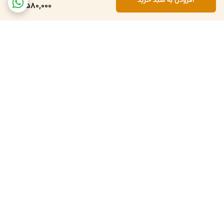
افزودن به سبد خرید
3,580,000
برگشت به بالا
۴تا ۵روز کاری
۷ روز ضمانت بازگشت کالا