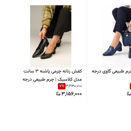
م طبیعی گاوی درجه
کفش زنانه چرمی پاشنه ۳ سانت
مدل کلاسیک | چرم طبیعی درجه
مدل ۵۰۵۲
7
%
3,430,000
یک | راحت و اداری
0,000
3,156,000