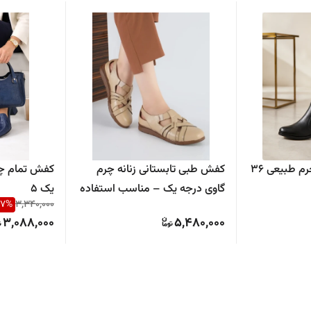
نیمبوت زنانه تمام چرم طبیعی ۳۶
کفش طبی تابستانی زنانه چرم
کفش تمام چر
گاوی درجه یک – مناسب استفاده
یک ۵
7
%
3,340,000
روزمره و پنجه پهن سایزتا ۴۲ داره"
3,088,000
5,480,000