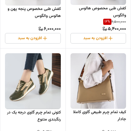
کفش طبی محصوص هالوس
کفش طبی مخصوص پنجه پهن و
والگوس
هالوس والگوس
16
%
6,500,000
6,000,000
5,400,000
افزودن به سبد
افزودن به سبد
کیف تمام چرم طبیعی گاوی کاملا
کتونی تمام چرم گاوی درجه یک در
جادار
رنگبندی متنوع