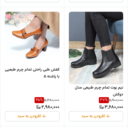
کفش طبی راحتی تمام چرم طبعیی
با پاشنه ۵
نیم بوت تمام چرم طبیعی مدل
دوکش
45
%
37
%
5,480,000
5,900,000
2,980,000
3,680,000
افزودن به سبد
افزودن به سبد